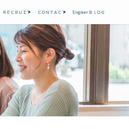
ＲＥＣＲＵＩＴ
ＣＯＮＴＡＣＴ
Engieer ＢｌＯＧ