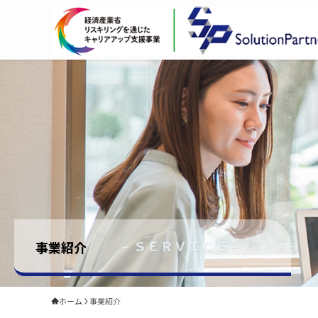
– ＳＥＲＶＩＣＥ –
事業紹介
ホーム
事業紹介