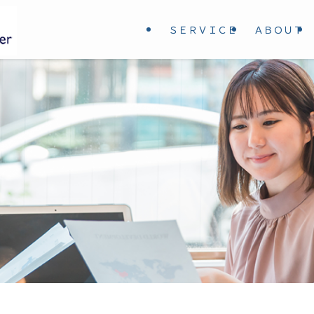
ＳＥＲＶＩＣＥ
ＡＢＯＵＴ